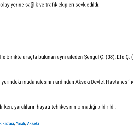
lay yerine sağlık ve trafik ekipleri sevk edildi.
e birlikte araçta bulunan aynı aileden Şengül Ç. (38), Efe Ç. 
lay yerindeki müdahalesinin ardından Akseki Devlet Hastanesi’n
ken, yaralıların hayati tehlikesinin olmadığı bildirildi.
,
,
ik kazası
Yaralı
Akseki