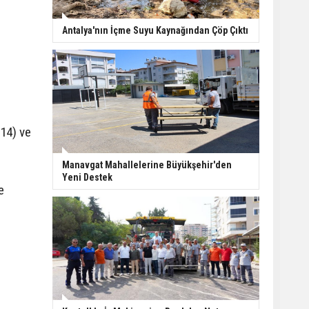
Finike açıklarında 50
Antalya'nın İçme Suyu Kaynağından Çöp Çıktı
yapay resif denizle
buluştu
Kepez tarihine sahip
çıkıyor: Tarihi kuyular
temizlendi
(14) ve
Manavgat’ta ani
Manavgat Mahallelerine Büyükşehir'den
manevra kazayı
Yeni Destek
e
beraberinde getirdi: 3
yaralı