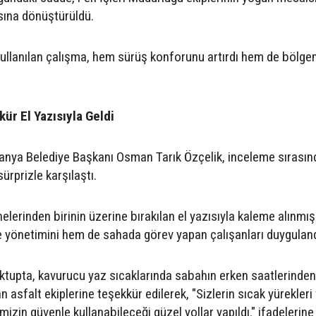
sına dönüştürüldü.
kullanılan çalışma, hem sürüş konforunu artırdı hem de bölge
ür El Yazısıyla Geldi
lanya Belediye Başkanı Osman Tarık Özçelik, inceleme sırasın
ürprizle karşılaştı.
elerinden birinin üzerine bırakılan el yazısıyla kaleme alınmış
 yönetimini hem de sahada görev yapan çalışanları duyguland
ktupta, kavurucu yaz sıcaklarında sabahın erken saatlerinde
n asfalt ekiplerine teşekkür edilerek, "Sizlerin sıcak yürekleri
izin güvenle kullanabileceği güzel yollar yapıldı." ifadelerine