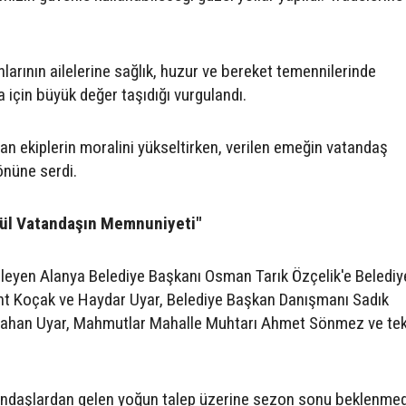
larının ailelerine sağlık, huzur ve bereket temennilerinde
 için büyük değer taşıdığı vurgulandı.
an ekiplerin moralini yükseltirken, verilen emeğin vatandaş
önüne serdi.
dül Vatandaşın Memnuniyeti"
celeyen Alanya Belediye Başkanı Osman Tarık Özçelik'e Belediy
nt Koçak ve Haydar Uyar, Belediye Başkan Danışmanı Sadık
Atahan Uyar, Mahmutlar Mahalle Muhtarı Ahmet Sönmez ve tek
andaşlardan gelen yoğun talep üzerine sezon sonu beklenme