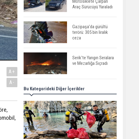
Motosiklete Çarpan
Araç Sürücüyü Yaraladı
Gazipaşa’da gürültü
terörü: 305 bin liralık
ceza
Serik'te Yangın Seralara
ve Mezarlığa Sıçradı
A+
A-
Bu Kategorideki Diğer İçerikler
Serik'te Orman Yangını!
İlk Müdahale
Vatandaşlardan
öre,
omobil,
Manavgat'ta Anne ve
Kızına Otomobil Çarptı