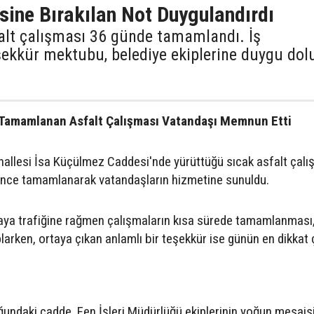
sine Bırakılan Not Duygulandırdı
alt çalışması 36 günde tamamlandı. İş
şekkür mektubu, belediye ekiplerine duygu dol
 Tamamlanan Asfalt Çalışması Vatandaşı Memnun Etti
hallesi İsa Küçülmez Caddesi'nde yürüttüğü sıcak asfalt çalı
nce tamamlanarak vatandaşların hizmetine sunuldu.
ya trafiğine rağmen çalışmaların kısa sürede tamamlanması
oplarken, ortaya çıkan anlamlı bir teşekkür ise günün en dikkat
ğundaki cadde, Fen İşleri Müdürlüğü ekiplerinin yoğun mesais