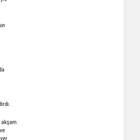
nin
da
ırdı.
n akşam
 ve
 yer