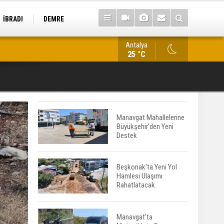
İBRADI
DEMRE
Antalya
Kestel'de İş Makinesine Bırakılan Not Duygulandırdı
25 °C
Manavgat Mahallelerine
Büyükşehir'den Yeni
Destek
Beşkonak'ta Yeni Yol
Hamlesi Ulaşımı
Rahatlatacak
Manavgat'ta