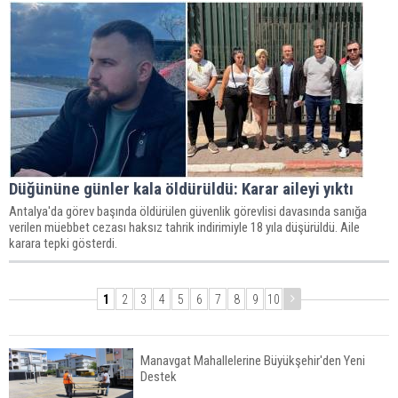
Düğününe günler kala öldürüldü: Karar aileyi yıktı
Antalya'da görev başında öldürülen güvenlik görevlisi davasında sanığa
verilen müebbet cezası haksız tahrik indirimiyle 18 yıla düşürüldü. Aile
karara tepki gösterdi.
1
2
3
4
5
6
7
8
9
10
Manavgat Mahallelerine Büyükşehir'den Yeni
Destek