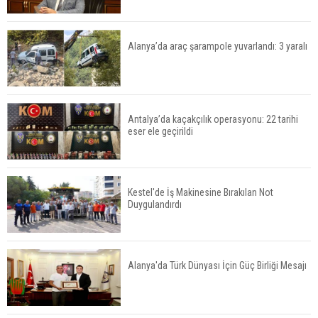
Serik'te Orman Yangını! İlk Müdahale
Vatandaşlardan
Alanya’da araç şarampole yuvarlandı: 3 yaralı
Manavgat'ta Anne ve Kızına Otomobil Çarptı
Antalya’da kaçakçılık operasyonu: 22 tarihi
eser ele geçirildi
Finike açıklarında 50 yapay resif denizle buluştu
Kestel'de İş Makinesine Bırakılan Not
Duygulandırdı
Kepez tarihine sahip çıkıyor: Tarihi kuyular
temizlendi
Alanya'da Türk Dünyası İçin Güç Birliği Mesajı
Manavgat’ta ani manevra kazayı beraberinde
getirdi: 3 yaralı