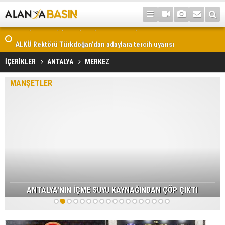
ALKÜ Rektörü Türkdoğan’dan adaylara tercih uyarısı
İÇERİKLER
ANTALYA
MERKEZ
MANŞETLER
ANTALYA'NIN İÇME SUYU KAYNAĞINDAN ÇÖP ÇIKTI
1
2
3
4
5
6
7
8
9
10
11
12
13
14
15
16
17
18