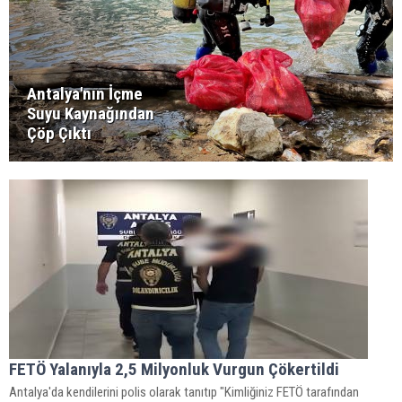
Antalya'nın İçme
Suyu Kaynağından
Çöp Çıktı
FETÖ Yalanıyla 2,5 Milyonluk Vurgun Çökertildi
Antalya'da kendilerini polis olarak tanıtıp "Kimliğiniz FETÖ tarafından