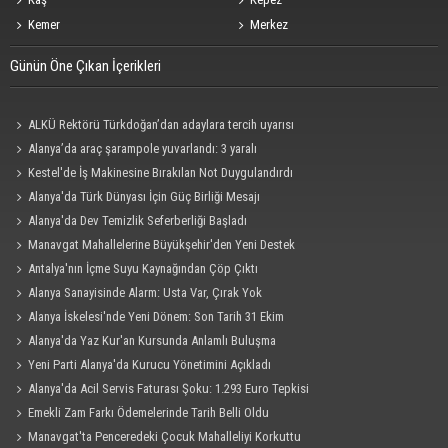
Kemer
Merkez
Günün Öne Çıkan İçerikleri
ALKÜ Rektörü Türkdoğan’dan adaylara tercih uyarısı
Alanya’da araç şarampole yuvarlandı: 3 yaralı
Kestel'de İş Makinesine Bırakılan Not Duygulandırdı
Alanya'da Türk Dünyası İçin Güç Birliği Mesajı
Alanya'da Dev Temizlik Seferberliği Başladı
Manavgat Mahallelerine Büyükşehir'den Yeni Destek
Antalya'nın İçme Suyu Kaynağından Çöp Çıktı
Alanya Sanayisinde Alarm: Usta Var, Çırak Yok
Alanya İskelesi'nde Yeni Dönem: Son Tarih 31 Ekim
Alanya'da Yaz Kur'an Kursunda Anlamlı Buluşma
Yeni Parti Alanya'da Kurucu Yönetimini Açıkladı
Alanya'da Acil Servis Faturası Şoku: 1.293 Euro Tepkisi
Emekli Zam Farkı Ödemelerinde Tarih Belli Oldu
Manavgat'ta Penceredeki Çocuk Mahalleliyi Korkuttu