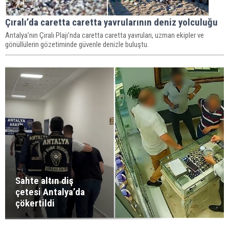
Çıralı’da caretta caretta yavrularının deniz yolculuğu
Antalya’nın Çıralı Plajı’nda caretta caretta yavruları, uzman ekipler ve
gönüllülerin gözetiminde güvenle denizle buluştu.
Sahte altın diş
çetesi Antalya’da
çökertildi