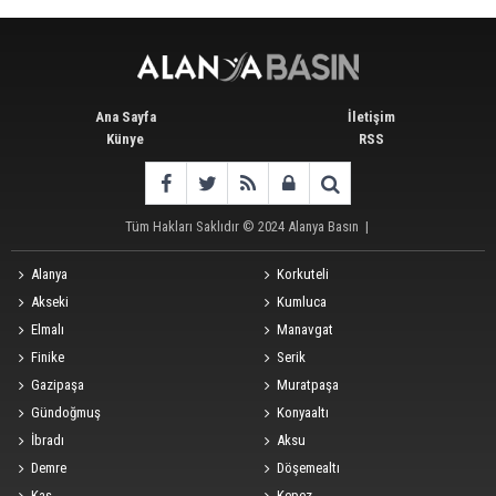
Ana Sayfa
İletişim
Künye
RSS
Tüm Hakları Saklıdır © 2024
Alanya Basın
|
Alanya
Korkuteli
Akseki
Kumluca
Elmalı
Manavgat
Finike
Serik
Gazipaşa
Muratpaşa
Gündoğmuş
Konyaaltı
İbradı
Aksu
Demre
Döşemealtı
Kaş
Kepez