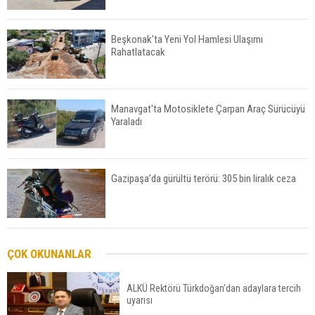
Beşkonak'ta Yeni Yol Hamlesi Ulaşımı
Rahatlatacak
Manavgat'ta Motosiklete Çarpan Araç Sürücüyü
Yaraladı
Gazipaşa’da gürültü terörü: 305 bin liralık ceza
Serik'te Yangın Seralara ve Mezarlığa Sıçradı
ÇOK OKUNANLAR
ALKÜ Rektörü Türkdoğan’dan adaylara tercih
uyarısı