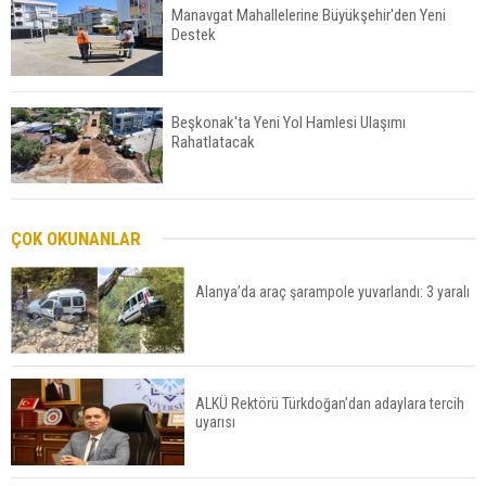
Manavgat Mahallelerine Büyükşehir'den Yeni
Destek
Beşkonak'ta Yeni Yol Hamlesi Ulaşımı
Rahatlatacak
Manavgat'ta Motosiklete Çarpan Araç Sürücüyü
ÇOK OKUNANLAR
Yaraladı
Alanya’da araç şarampole yuvarlandı: 3 yaralı
Gazipaşa’da gürültü terörü: 305 bin liralık ceza
ALKÜ Rektörü Türkdoğan’dan adaylara tercih
uyarısı
Serik'te Yangın Seralara ve Mezarlığa Sıçradı