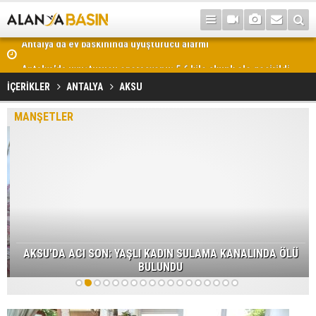
Antalya’da uyuşturucu operasyonu: 5,6 kilo skunk ele geçirildi
İÇERİKLER
ANTALYA
AKSU
MANŞETLER
AKSU'DA ACI SON: YAŞLI KADIN SULAMA KANALINDA ÖLÜ
BULUNDU
1
2
3
4
5
6
7
8
9
10
11
12
13
14
15
16
17
18