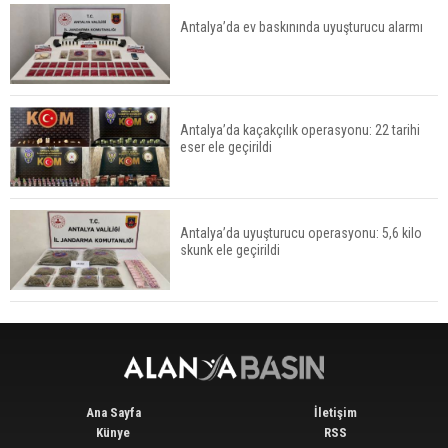
Antalya’da ev baskınında uyuşturucu alarmı
Serik'te Orman Yangını! İlk Müdahale
Vatandaşlardan
Antalya’da kaçakçılık operasyonu: 22 tarihi
eser ele geçirildi
Manavgat'ta Anne ve Kızına Otomobil Çarptı
Antalya’da uyuşturucu operasyonu: 5,6 kilo
skunk ele geçirildi
Finike açıklarında 50 yapay resif denizle buluştu
Ana Sayfa
İletişim
Künye
RSS