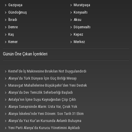
Gazipaşa
Muratpaşa
Gündoğmuş
Konyaaltı
İbradı
Aksu
Demre
Döşemealtı
Kaş
Kepez
Kemer
Merkez
Günün Öne Çıkan İçerikleri
Kestel'de İş Makinesine Bırakılan Not Duygulandırdı
Alanya'da Türk Dünyası İçin Güç Birliği Mesajı
Manavgat Mahallelerine Büyükşehir'den Yeni Destek
Alanya'da Dev Temizlik Seferberliği Başladı
Antalya'nın İçme Suyu Kaynağından Çöp Çıktı
Alanya Sanayisinde Alarm: Usta Var, Çırak Yok
Alanya İskelesi'nde Yeni Dönem: Son Tarih 31 Ekim
Alanya'da Yaz Kur'an Kursunda Anlamlı Buluşma
Yeni Parti Alanya'da Kurucu Yönetimini Açıkladı