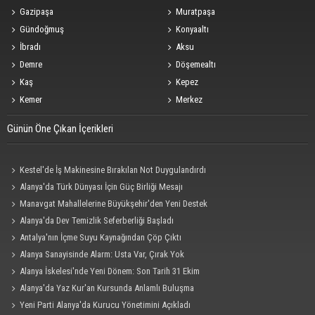
Gazipaşa
Muratpaşa
Gündoğmuş
Konyaaltı
İbradı
Aksu
Demre
Döşemealtı
Kaş
Kepez
Kemer
Merkez
Günün Öne Çıkan İçerikleri
Kestel'de İş Makinesine Bırakılan Not Duygulandırdı
Alanya'da Türk Dünyası İçin Güç Birliği Mesajı
Manavgat Mahallelerine Büyükşehir'den Yeni Destek
Alanya'da Dev Temizlik Seferberliği Başladı
Antalya'nın İçme Suyu Kaynağından Çöp Çıktı
Alanya Sanayisinde Alarm: Usta Var, Çırak Yok
Alanya İskelesi'nde Yeni Dönem: Son Tarih 31 Ekim
Alanya'da Yaz Kur'an Kursunda Anlamlı Buluşma
Yeni Parti Alanya'da Kurucu Yönetimini Açıkladı