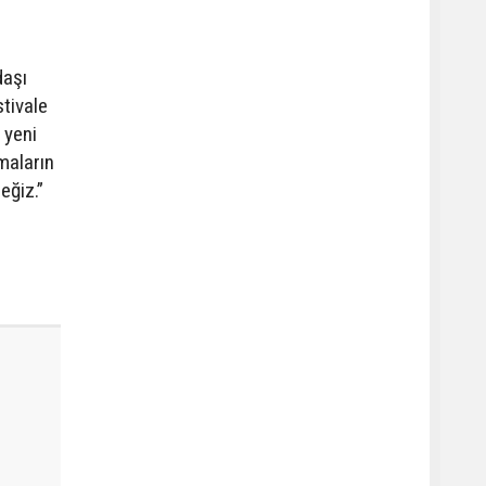
daşı
tivale
 yeni
maların
eğiz.”