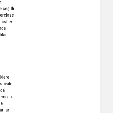
ç
 çeşitli
terclass
nistler
inde
tılan
iklere
stivale
nde
gemizin
de
arılar