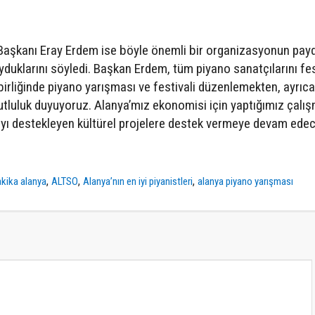
 Başkanı Eray Erdem ise böyle önemli bir organizasyonun pay
klarını söyledi. Başkan Erdem, tüm piyano sanatçılarını fes
birliğinde piyano yarışması ve festivali düzenlemekten, ayrıca
utluluk duyuyoruz. Alanya’mız ekonomisi için yaptığımız çalış
çıyı destekleyen kültürel projelere destek vermeye devam edec
,
,
,
kika alanya
ALTSO
Alanya’nın en iyi piyanistleri
alanya piyano yarışması