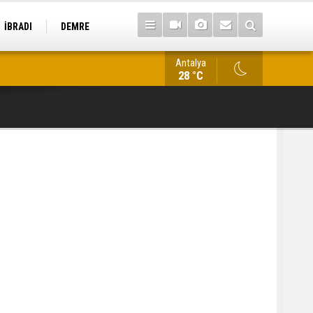
İBRADI
DEMRE
Antalya
Antalya’da kaçakçılık operasyonu: 22 tarihi eser ele geçirildi
28 °C