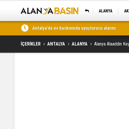
ALANYA
AK
KAŞ
Antalya’da uyuşturucu operasyonu: 5,6 kilo skunk 
İÇERİKLER
ANTALYA
ALANYA
Alanya Alaaddin Keyk