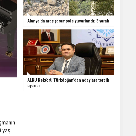
Alanya’da araç şarampole yuvarlandı: 3 yaralı
ALKÜ Rektörü Türkdoğan’dan adaylara tercih
uyarısı
ışmanın
8 yaş