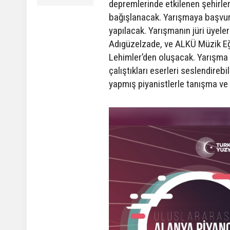
depremlerinde etkilenen şehirle
bağışlanacak. Yarışmaya başvuru
yapılacak. Yarışmanın jüri üyele
Adıgüzelzade, ve ALKÜ Müzik Eği
Lehimler’den oluşacak. Yarışma ve
çalıştıkları eserleri seslendirebi
yapmış piyanistlerle tanışma ve