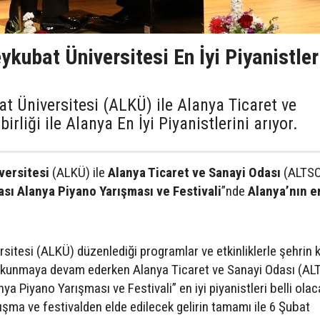
kubat Üniversitesi En İyi Piyanistler
t Üniversitesi (ALKÜ) ile Alanya Ticaret ve
rliği ile Alanya En İyi Piyanistlerini arıyor.
versitesi
(ALKÜ) ile
Alanya Ticaret ve Sanayi Odası
(ALTSO
ası Alanya Piyano Yarışması ve Festivali
”nde
Alanya’nın en
itesi (ALKÜ) düzenlediği programlar ve etkinliklerle şehrin k
kunmaya devam ederken Alanya Ticaret ve Sanayi Odası (ALT
a Piyano Yarışması ve Festivali” en iyi piyanistleri belli olac
ışma ve festivalden elde edilecek gelirin tamamı ile 6 Şubat