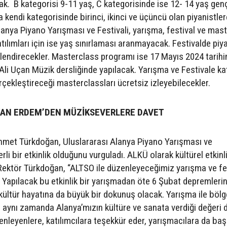
ak. B kategorisi 9-11 yaş, C kategorisinde ise 12- 14 yaş gen
kendi kategorisinde birinci, ikinci ve üçüncü olan piyanistlere
Alanya Piyano Yarışması ve Festivali, yarışma, festival ve mas
tılımları için ise yaş sınırlaması aranmayacak. Festivalde piya
eslendirecekler. Masterclass programı ise 17 Mayıs 2024 tarih
 Ali Uçan Müzik dersliğinde yapılacak. Yarışma ve Festivale ka
erçekleştireceği masterclassları ücretsiz izleyebilecekler.
AN ERDEM’DEN MÜZİKSEVERLERE DAVET
hmet Türkdoğan, Uluslararası Alanya Piyano Yarışması ve
rli bir etkinlik olduğunu vurguladı. ALKÜ olarak kültürel etkinl
Rektör Türkdoğan, “ALTSO ile düzenleyeceğimiz yarışma ve fe
. Yapılacak bu etkinlik bir yarışmadan öte 6 Şubat depremleri
 kültür hayatına da büyük bir dokunuş olacak. Yarışma ile böl
ken aynı zamanda Alanya’mızın kültüre ve sanata verdiği değeri 
nleyenlere, katılımcılara teşekkür eder, yarışmacılara da baş