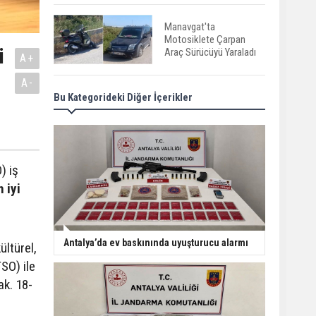
Manavgat'ta
Motosiklete Çarpan
i
Araç Sürücüyü Yaraladı
A+
A-
Bu Kategorideki Diğer İçerikler
Gazipaşa’da gürültü
terörü: 305 bin liralık
ceza
Serik'te Yangın Seralara
) iş
ve Mezarlığa Sıçradı
 iyi
Serik'te Orman Yangını!
Antalya’da ev baskınında uyuşturucu alarmı
ültürel,
İlk Müdahale
Vatandaşlardan
SO) ile
ak. 18-
Manavgat'ta Anne ve