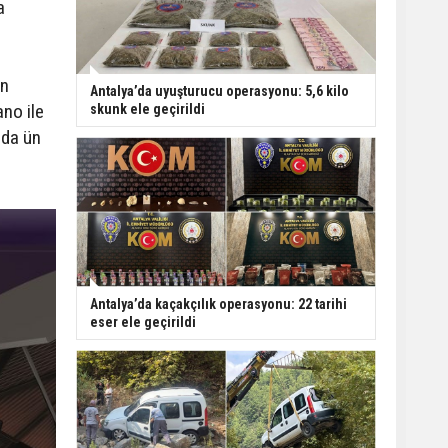
a
Kızına Otomobil Çarptı
en
Finike açıklarında 50
Antalya’da uyuşturucu operasyonu: 5,6 kilo
yapay resif denizle
ano ile
skunk ele geçirildi
buluştu
ada ün
Antalya’da kaçakçılık operasyonu: 22 tarihi
eser ele geçirildi