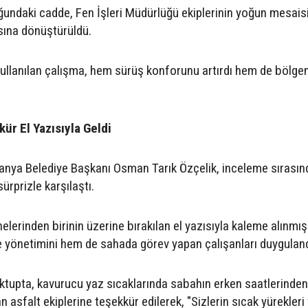
ğundaki cadde, Fen İşleri Müdürlüğü ekiplerinin yoğun mesais
sına dönüştürüldü.
kullanılan çalışma, hem sürüş konforunu artırdı hem de bölge
ür El Yazısıyla Geldi
lanya Belediye Başkanı Osman Tarık Özçelik, inceleme sırasın
ürprizle karşılaştı.
elerinden birinin üzerine bırakılan el yazısıyla kaleme alınmış
 yönetimini hem de sahada görev yapan çalışanları duyguland
ktupta, kavurucu yaz sıcaklarında sabahın erken saatlerinde
n asfalt ekiplerine teşekkür edilerek, "Sizlerin sıcak yürekleri