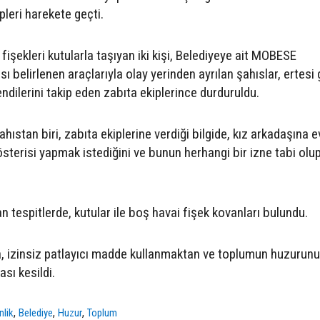
leri harekete geçti.
fişekleri kutularla taşıyan iki kişi, Belediyeye ait MOBESE
sı belirlenen araçlarıyla olay yerinden ayrılan şahıslar, ertesi
ndilerini takip eden zabıta ekiplerince durduruldu.
ahıstan biri, zabıta ekiplerine verdiği bilgide, kız arkadaşına
österisi yapmak istediğini ve bunun herhangi bir izne tabi olu
n tespitlerde, kutular ile boş havai fişek kovanları bulundu.
, izinsiz patlayıcı madde kullanmaktan ve toplumun huzurunu
sı kesildi.
,
,
,
nlik
Belediye
Huzur
Toplum