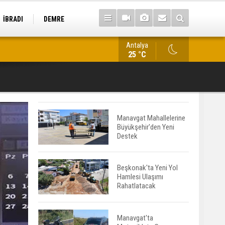
İBRADI
DEMRE
Antalya
Kestel'de İş Makinesine Bırakılan Not Duygulandırdı
25 °C
Manavgat Mahallelerine
Büyükşehir'den Yeni
Destek
Beşkonak'ta Yeni Yol
Hamlesi Ulaşımı
Rahatlatacak
Manavgat'ta