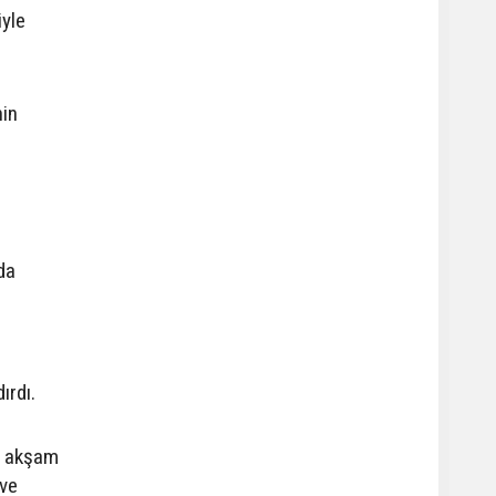
iyle
nin
da
ırdı.
n akşam
 ve