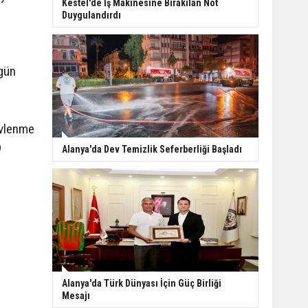
Kestel'de İş Makinesine Bırakılan Not
Duygulandırdı
 gün
 evlenme
p
Alanya'da Dev Temizlik Seferberliği Başladı
Alanya'da Türk Dünyası İçin Güç Birliği
Mesajı