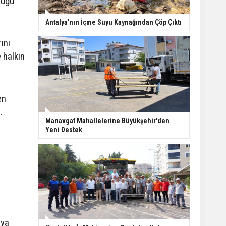
lüğü
Finike açıklarında 50
Antalya'nın İçme Suyu Kaynağından Çöp Çıktı
yapay resif denizle
buluştu
ını
 halkın
Kepez tarihine sahip
çıkıyor: Tarihi kuyular
temizlendi
en
.
Manavgat’ta ani
Manavgat Mahallelerine Büyükşehir'den
manevra kazayı
Yeni Destek
beraberinde getirdi: 3
yaralı
nya