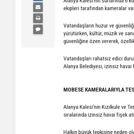
Alanya Kalesi’nin surlarında 6 k
ekipleri tarafından kameralar vas
Vatandaşların huzur ve güvenliği
yürütürken, kültür, müzik ve san
güvenliğine özen vererek, özellik
Vatandaşları rahatsız edici du
Alanya Belediyesi, izinsiz havai 
MOBESE KAMERALARIYLA TESP
Alanya Kalesi’nin Kızılkule ve 
sıralarında izinsiz havai fişek atı
Halkın büyük tepkisine neden ola