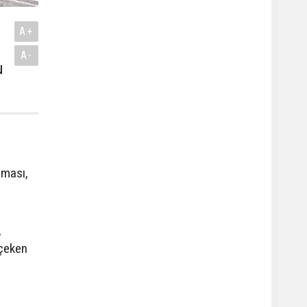
A+
A-
u
şması,
,
 çeken