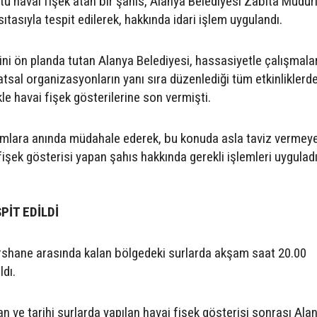
utu havai fişek atan bir şahıs, Alanya Belediyesi Zabıta Müdür
ıtasıyla tespit edilerek, hakkında idari işlem uygulandı.
ni ön planda tutan Alanya Belediyesi, hassasiyetle çalışmalar
atsal organizasyonların yanı sıra düzenlediği tüm etkinliklerde
le havai fişek gösterilerine son vermişti.
rumlara anında müdahale ederek, bu konuda asla taviz vermey
fişek gösterisi yapan şahıs hakkında gerekli işlemleri uyguladı
İT EDİLDİ
Tershane arasında kalan bölgedeki surlarda akşam saat 20.00
ldı.
n ve tarihi surlarda yapılan havai fişek gösterisi sonrası Ala