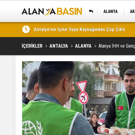
ALANYA
AK
KAŞ
Manavgat Mahallelerine Büyükşehir'den Yeni Des
İÇERİKLER
ANTALYA
ALANYA
Alanya İHH ve Genç 