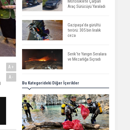
Motosiklete Çarpan
Araç Sürücüyü Yaraladı
Gazipaşa’da gürültü
terörü: 305 bin liralık
ceza
Serik'te Yangın Seralara
ve Mezarlığa Sıçradı
A+
A-
m
Bu Kategorideki Diğer İçerikler
Serik'te Orman Yangını!
İlk Müdahale
Vatandaşlardan
Manavgat'ta Anne ve
Kızına Otomobil Çarptı