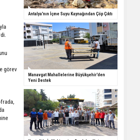
Finike açıklarında 50
Antalya'nın İçme Suyu Kaynağından Çöp Çıktı
yapay resif denizle
buluştu
yla
di.
Kepez tarihine sahip
çıkıyor: Tarihi kuyular
unu
temizlendi
te görev
Manavgat’ta ani
Manavgat Mahallelerine Büyükşehir'den
manevra kazayı
Yeni Destek
beraberinde getirdi: 3
yaralı
ofrada,
da
mine