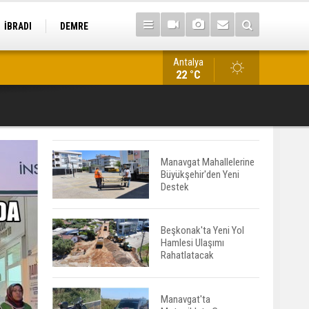
İBRADI
DEMRE
Antalya
Kestel'de İş Makinesine Bırakılan Not Duygulandırdı
22 °C
Manavgat Mahallelerine
Büyükşehir'den Yeni
Destek
Beşkonak'ta Yeni Yol
Hamlesi Ulaşımı
Rahatlatacak
Manavgat'ta