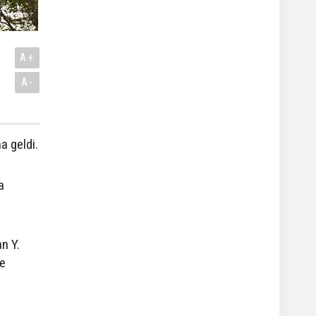
A+
A-
a geldi.
a
n Y.
ne