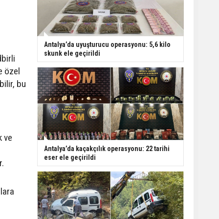
Kızına Otomobil Çarptı
Finike açıklarında 50
Antalya’da uyuşturucu operasyonu: 5,6 kilo
yapay resif denizle
skunk ele geçirildi
birli
buluştu
e özel
ilir, bu
k ve
Antalya’da kaçakçılık operasyonu: 22 tarihi
eser ele geçirildi
r.
ılara