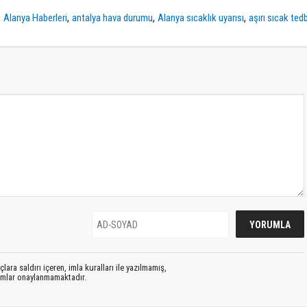
,
,
,
,
Alanya Haberleri
antalya hava durumu
Alanya sıcaklık uyarısı
aşırı sıcak tedb
lara saldırı içeren, imla kuralları ile yazılmamış,
rumlar onaylanmamaktadır.