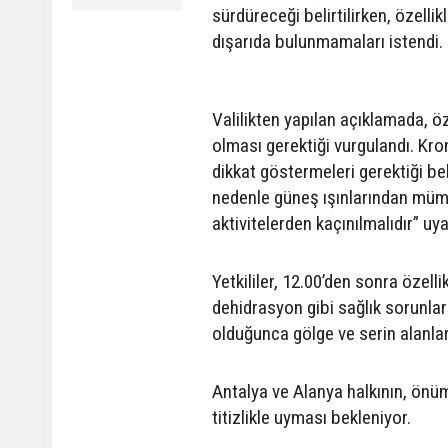
sürdüreceği belirtilirken, özelli
dışarıda bulunmamaları istendi.
Valilikten yapılan açıklamada, öz
olması gerektiği vurgulandı. Kron
dikkat göstermeleri gerektiği beli
nedenle güneş ışınlarından mümkü
aktivitelerden kaçınılmalıdır” uy
Yetkililer, 12.00’den sonra özell
dehidrasyon gibi sağlık sorunla
olduğunca gölge ve serin alanla
Antalya ve Alanya halkının, önümü
titizlikle uyması bekleniyor.