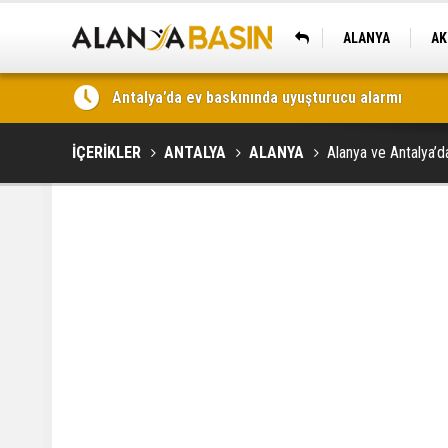
ALANYA
AK
KAŞ
Antalya’da uyuşturucu operasyonu: 5,6 kilo skunk 
İÇERİKLER
ANTALYA
ALANYA
Alanya ve Antalya’d