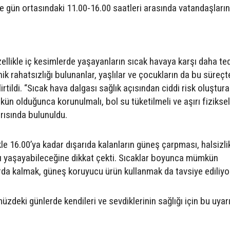
kle gün ortasındaki 11.00-16.00 saatleri arasında vatandaşların
ellikle iç kesimlerde yaşayanların sıcak havaya karşı daha ted
ik rahatsızlığı bulunanlar, yaşlılar ve çocukların da bu süreçt
rtildi. “Sıcak hava dalgası sağlık açısından ciddi risk oluşturab
n olduğunca korunulmalı, bol su tüketilmeli ve aşırı fiziksel
arısında bulunuldu.
ikle 16.00’ya kadar dışarıda kalanların güneş çarpması, halsizli
rı yaşayabileceğine dikkat çekti. Sıcaklar boyunca mümkün
rda kalmak, güneş koruyucu ürün kullanmak da tavsiye ediliyo
zdeki günlerde kendileri ve sevdiklerinin sağlığı için bu uyar