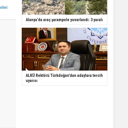
irleri
Alanya’da araç şarampole yuvarlandı: 3 yaralı
ALKÜ Rektörü Türkdoğan’dan adaylara tercih
uyarısı