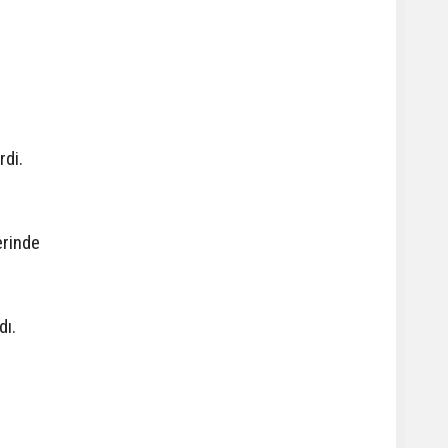
rdi.
erinde
dı.