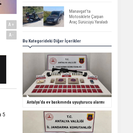
Manavgat'ta
Motosiklete Çarpan
Araç Sürücüyü Yaraladı
A+
A-
Bu Kategorideki Diğer İçerikler
Gazipaşa’da gürültü
terörü: 305 bin liralık
ceza
Serik'te Yangın Seralara
ve Mezarlığa Sıçradı
Serik'te Orman Yangını!
Antalya’da ev baskınında uyuşturucu alarmı
İlk Müdahale
Vatandaşlardan
a 5
Manavgat'ta Anne ve