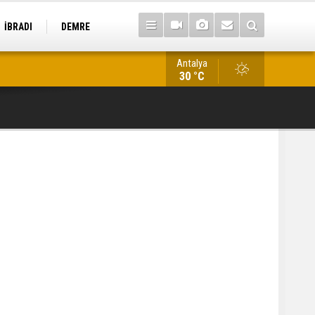
İBRADI
DEMRE
Antalya
Antalya’da kaçakçılık operasyonu: 22 tarihi eser ele geçirildi
30 °C