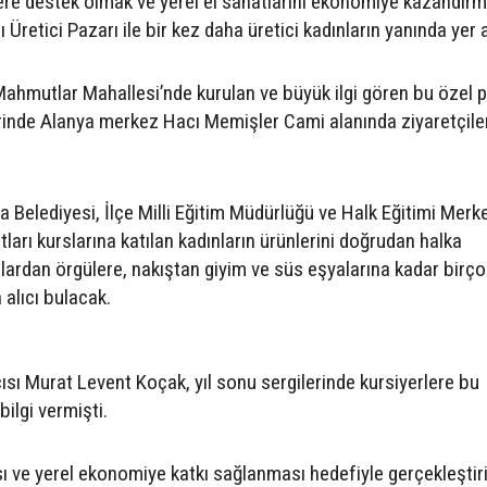
ilere destek olmak ve yerel el sanatlarını ekonomiye kazandır
 Üretici Pazarı ile bir kez daha üretici kadınların yanında yer a
 Mahmutlar Mahallesi’nde kurulan ve büyük ilgi gören bu özel p
rinde Alanya merkez Hacı Memişler Cami alanında ziyaretçiler
ya Belediyesi, İlçe Milli Eğitim Müdürlüğü ve Halk Eğitimi Merke
atları kurslarına katılan kadınların ürünlerini doğrudan halka
lardan örgülere, nakıştan giyim ve süs eşyalarına kadar birço
alıcı bulacak.
sı Murat Levent Koçak, yıl sonu sergilerinde kursiyerlere bu
ilgi vermişti.
ı ve yerel ekonomiye katkı sağlanması hedefiyle gerçekleştir