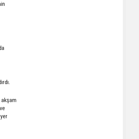
nin
da
ırdı.
n akşam
 ve
 yer