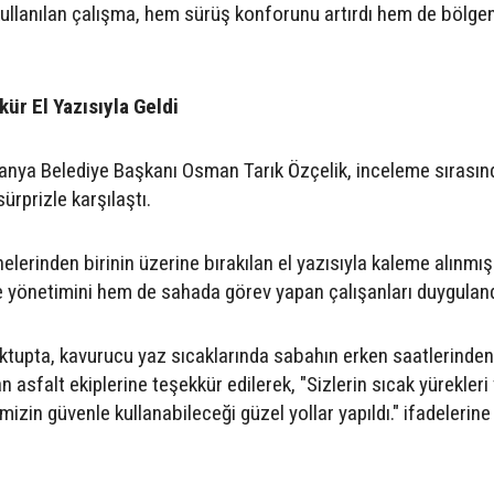
kullanılan çalışma, hem sürüş konforunu artırdı hem de bölge
ür El Yazısıyla Geldi
lanya Belediye Başkanı Osman Tarık Özçelik, inceleme sırasın
ürprizle karşılaştı.
elerinden birinin üzerine bırakılan el yazısıyla kaleme alınmış
 yönetimini hem de sahada görev yapan çalışanları duyguland
ktupta, kavurucu yaz sıcaklarında sabahın erken saatlerinde
n asfalt ekiplerine teşekkür edilerek, "Sizlerin sıcak yürekleri
izin güvenle kullanabileceği güzel yollar yapıldı." ifadelerine