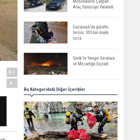
Motosiklete Çarpan
Araç Sürücüyü Yaraladı
Gazipaşa’da gürültü
terörü: 305 bin liralık
ceza
Serik'te Yangın Seralara
ve Mezarlığa Sıçradı
A+
.
A-
Bu Kategorideki Diğer İçerikler
Serik'te Orman Yangını!
İlk Müdahale
Vatandaşlardan
Manavgat'ta Anne ve
Kızına Otomobil Çarptı