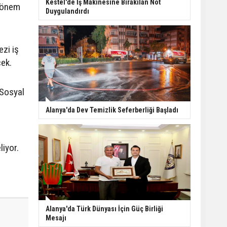
Kestel'de İş Makinesine Bırakılan Not
k önem
Duygulandırdı
ezi iş
cek.
 Sosyal
Alanya'da Dev Temizlik Seferberliği Başladı
iyor.
Alanya'da Türk Dünyası İçin Güç Birliği
Mesajı