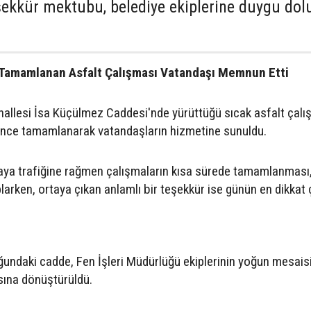
şekkür mektubu, belediye ekiplerine duygu dol
 Tamamlanan Asfalt Çalışması Vatandaşı Memnun Etti
hallesi İsa Küçülmez Caddesi'nde yürüttüğü sıcak asfalt çalı
nce tamamlanarak vatandaşların hizmetine sunuldu.
ya trafiğine rağmen çalışmaların kısa sürede tamamlanması
oplarken, ortaya çıkan anlamlı bir teşekkür ise günün en dikkat
ğundaki cadde, Fen İşleri Müdürlüğü ekiplerinin yoğun mesais
sına dönüştürüldü.