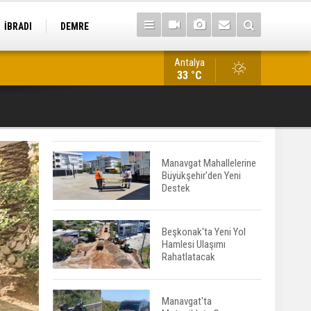
İBRADI
DEMRE
Antalya
Kestel'de İş Makinesine Bırakılan Not Duygulandırdı
33 °C
Manavgat Mahallelerine
Büyükşehir'den Yeni
Destek
Beşkonak'ta Yeni Yol
Hamlesi Ulaşımı
Rahatlatacak
Manavgat'ta