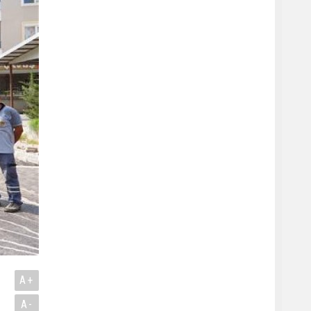
A+
A-