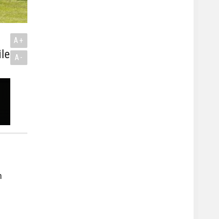
A+
ile
A-
n