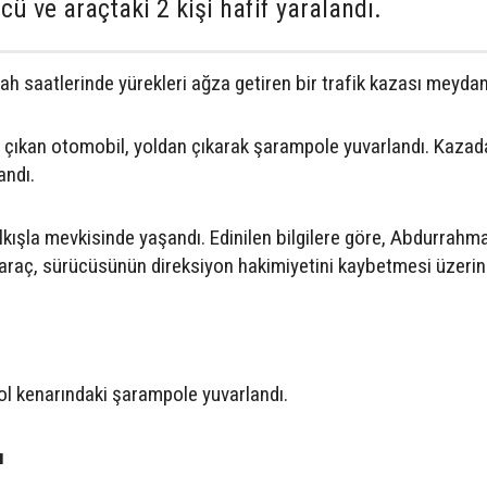
ü ve araçtaki 2 kişi hafif yaralandı.
ah saatlerinde yürekleri ağza getiren bir trafik kazası meydan
n çıkan otomobil, yoldan çıkarak şarampole yuvarlandı. Kazad
andı.
ılkışla mevkisinde yaşandı. Edinilen bilgilere göre, Abdurrahma
 araç, sürücüsünün direksiyon hakimiyetini kaybetmesi üzeri
ol kenarındaki şarampole yuvarlandı.
u