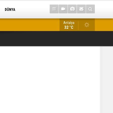
DÜNYA
Antalya
Antalya’da kaçakçılık operasyonu: 22 tarihi eser ele geçirildi
32 °C