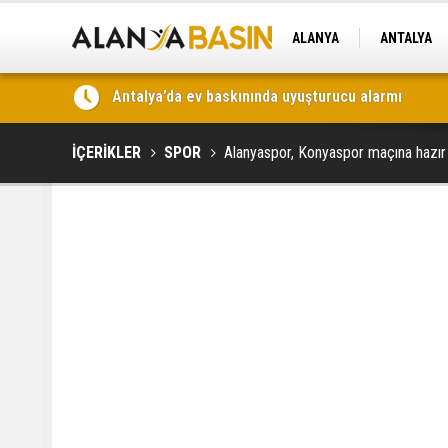
ALANYA
ANTALYA
TEKNOLOJİ
Antalya’da uyuşturucu operasyonu: 5,6 kilo skunk 
İÇERİKLER
SPOR
Alanyaspor, Konyaspor maçına hazır