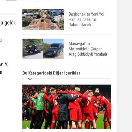
Beşkonak'ta Yeni Yol
Hamlesi Ulaşımı
a geldi.
Rahatlatacak
a
Manavgat'ta
Motosiklete Çarpan
Araç Sürücüyü Yaraladı
n Y.
ne
Bu Kategorideki Diğer İçerikler
Gazipaşa’da gürültü
terörü: 305 bin liralık
ceza
Serik'te Yangın Seralara
ve Mezarlığa Sıçradı