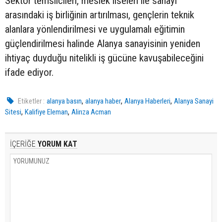
Sektör temsilcileri, meslek liseleri ile sanayi
arasındaki iş birliğinin artırılması, gençlerin teknik
alanlara yönlendirilmesi ve uygulamalı eğitimin
güçlendirilmesi halinde Alanya sanayisinin yeniden
ihtiyaç duyduğu nitelikli iş gücüne kavuşabileceğini
ifade ediyor.
,
,
,
Etiketler :
alanya basın
alanya haber
Alanya Haberleri
Alanya Sanayi
,
,
Sitesi
Kalifiye Eleman
Alirıza Acman
İÇERİĞE
YORUM KAT