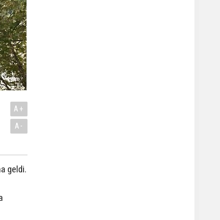
A+
A-
a geldi.
a