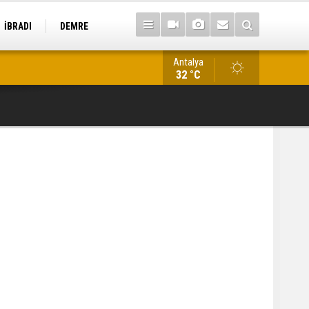
İBRADI
DEMRE
Antalya
Antalya’da kaçakçılık operasyonu: 22 tarihi eser ele geçirildi
32 °C