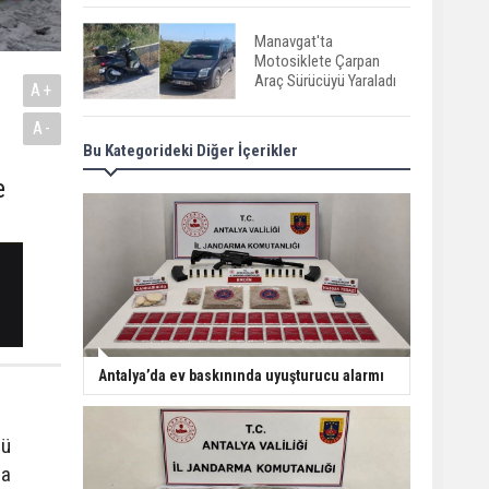
Manavgat'ta
Motosiklete Çarpan
Araç Sürücüyü Yaraladı
A+
A-
Bu Kategorideki Diğer İçerikler
Gazipaşa’da gürültü
terörü: 305 bin liralık
e
ceza
Serik'te Yangın Seralara
ve Mezarlığa Sıçradı
Serik'te Orman Yangını!
Antalya’da ev baskınında uyuşturucu alarmı
İlk Müdahale
Vatandaşlardan
nü
la
Manavgat'ta Anne ve