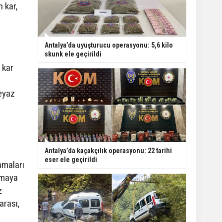
Kızına Otomobil Çarptı
 kar,
Finike açıklarında 50
Antalya’da uyuşturucu operasyonu: 5,6 kilo
yapay resif denizle
skunk ele geçirildi
buluştu
 kar
beyaz
Antalya’da kaçakçılık operasyonu: 22 tarihi
eser ele geçirildi
amaları
nmaya
z
arası,