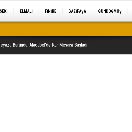
SEKİ
ELMALI
FİNİKE
GAZİPAŞA
GÜNDOĞMUŞ
ele geçirildi
 Beyaza Büründü: Alacabel’de Kar Mesaisi Başladı