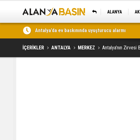
ALANYA
AK
KAŞ
Antalya’da uyuşturucu operasyonu: 5,6 kilo skunk 
İÇERİKLER
ANTALYA
MERKEZ
Antalya’nın Zirvesi