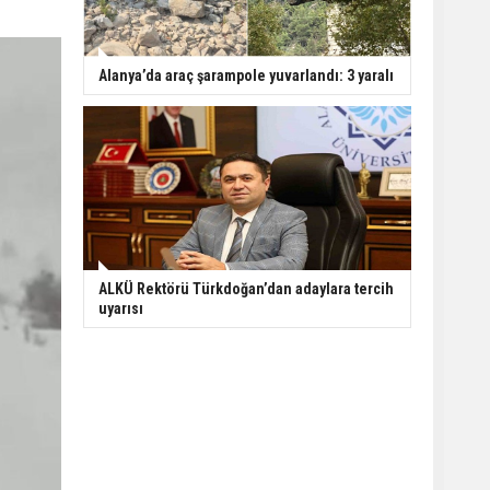
Alanya’da araç şarampole yuvarlandı: 3 yaralı
ALKÜ Rektörü Türkdoğan’dan adaylara tercih
uyarısı