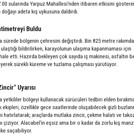
.00 sularında Yarpuz Mahallesi’nden itibaren etkisini gösteren
a doğayı adeta kış uykusuna daldırdı.
ntimetreyi Buldu
ısa sürede bölgenin çehresini değiştirdi. Bin 825 metre rakımda
e ulaştığı bildirilirken, karayolunun ulaşıma kapanmaması için
hale etti. Hazırda bekleyen çok sayıda iş makinesi, asfaltın 
yerek sürekli küreme ve tuzlama çalışması yürütüyor.
incir" Uyarısı
da yetkililer bölgeyi kullanacak sürücüleri tedbiri elden bırakm
 ekipleri, özellikle gece saatlerinde oluşabilecek gizli buzla
ni hatırlatarak; araçlarda mutlaka zincir, çekme halatı ve tako
nı çiziyor. Alacabel’in eşsiz ama bir o kadar da zorlu kış manz
like saçabiliyor.