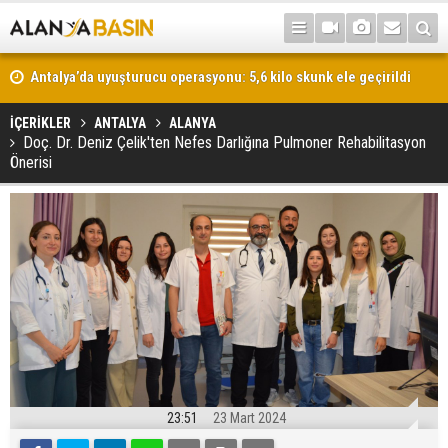
Antalya’da uyuşturucu operasyonu: 5,6 kilo skunk ele geçirildi
İÇERİKLER
ANTALYA
ALANYA
Doç. Dr. Deniz Çelik'ten Nefes Darlığına Pulmoner Rehabilitasyon
Önerisi
23:51
23 Mart 2024