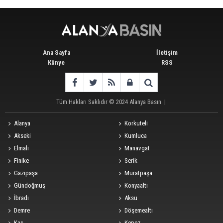
Ana Sayfa
İletişim
Künye
RSS
Tüm Hakları Saklıdır © 2024
Alanya Basın
|
Alanya
Korkuteli
Akseki
Kumluca
Elmalı
Manavgat
Finike
Serik
Gazipaşa
Muratpaşa
Gündoğmuş
Konyaaltı
İbradı
Aksu
Demre
Döşemealtı
Kaş
Kepez