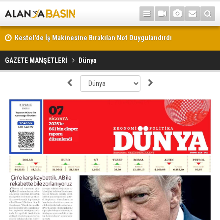
Kestel'de İş Makinesine Bırakılan Not Duygulandırdı
GAZETE MANŞETLERİ
Dünya