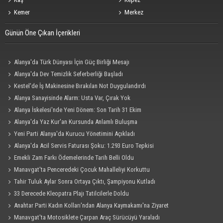
Kemer
Merkez
Günün Öne Çıkan İçerikleri
Alanya'da Türk Dünyası İçin Güç Birliği Mesajı
Alanya'da Dev Temizlik Seferberliği Başladı
Kestel'de İş Makinesine Bırakılan Not Duygulandırdı
Alanya Sanayisinde Alarm: Usta Var, Çırak Yok
Alanya İskelesi'nde Yeni Dönem: Son Tarih 31 Ekim
Alanya'da Yaz Kur'an Kursunda Anlamlı Buluşma
Yeni Parti Alanya'da Kurucu Yönetimini Açıkladı
Alanya'da Acil Servis Faturası Şoku: 1.293 Euro Tepkisi
Emekli Zam Farkı Ödemelerinde Tarih Belli Oldu
Manavgat'ta Penceredeki Çocuk Mahalleliyi Korkuttu
Tahir Tuluk Aylar Sonra Ortaya Çıktı, Şampiyonu Kutladı
33 Derecede Kleopatra Plajı Tatilcilerle Doldu
Anahtar Parti Kadın Kolları'ndan Alanya Kaymakamı'na Ziyaret
Manavgat'ta Motosiklete Çarpan Araç Sürücüyü Yaraladı