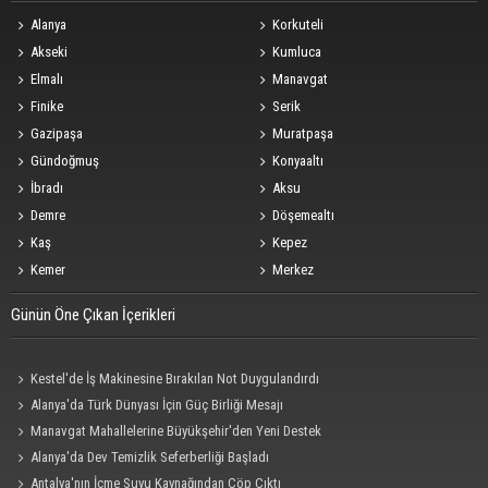
Alanya
Korkuteli
Akseki
Kumluca
Elmalı
Manavgat
Finike
Serik
Gazipaşa
Muratpaşa
Gündoğmuş
Konyaaltı
İbradı
Aksu
Demre
Döşemealtı
Kaş
Kepez
Kemer
Merkez
Günün Öne Çıkan İçerikleri
Kestel'de İş Makinesine Bırakılan Not Duygulandırdı
Alanya'da Türk Dünyası İçin Güç Birliği Mesajı
Manavgat Mahallelerine Büyükşehir'den Yeni Destek
Alanya'da Dev Temizlik Seferberliği Başladı
Antalya'nın İçme Suyu Kaynağından Çöp Çıktı