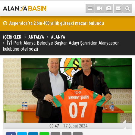
Aspendos’ta 2 bin 400 yıllık güreşçi mezarı bulundu
İÇERİKLER
ANTALYA
ALANYA
İYİ Parti Alanya Belediye Başkan Adayı Şahin’den Alanyaspor
kulübüne otel sözü
00:47
17 Şubat 2024