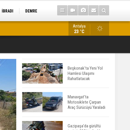
İBRADI
DEMRE
Antalya
Alanya'da Acil Servis Faturası Şoku: 1.293 Euro Tepkisi
23 °C
Beşkonak'ta Yeni Yol
Hamlesi Ulaşımı
Rahatlatacak
Manavgat'ta
Motosiklete Çarpan
Araç Sürücüyü Yaraladı
Gazipaşa’da gürültü