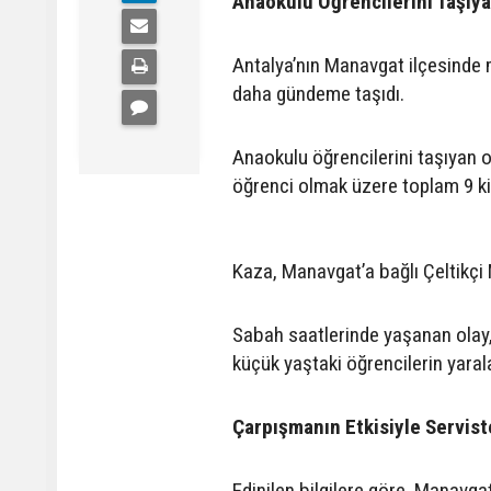
Anaokulu Öğrencilerini Taşıya
Antalya’nın Manavgat ilçesinde m
daha gündeme taşıdı.
Anaokulu öğrencilerini taşıyan o
öğrenci olmak üzere toplam 9 kiş
Kaza, Manavgat’a bağlı Çeltikçi
Sabah saatlerinde yaşanan olay,
küçük yaştaki öğrencilerin yarala
Çarpışmanın Etkisiyle Servist
Edinilen bilgilere göre, Manavg