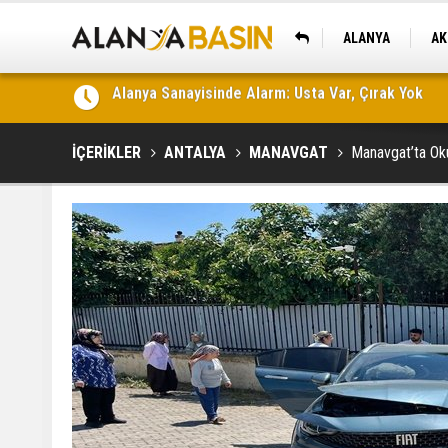
ALANYA
AK
KAŞ
Yeni Parti Alanya'da Kurucu Yönetimini Açıkladı
İÇERİKLER
ANTALYA
MANAVGAT
Manavgat’ta Oku