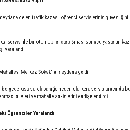
n Servis Kaza Yaptı
eydana gelen trafik kazası, öğrenci servislerinin güvenliğini 
kul servisi ile bir otomobilin çarpışması sonucu yaşanan kaz
i yaralandı.
 Mahallesi Merkez Sokak’ta meydana geldi.
 bölgede kısa süreli paniğe neden olurken, servis aracında b
nması aileleri ve mahalle sakinlerini endişelendirdi.
eki Öğrenciler Yaralandı
at şehir merkezi yönünden Çeltikçi Mahallesi istikametine sey