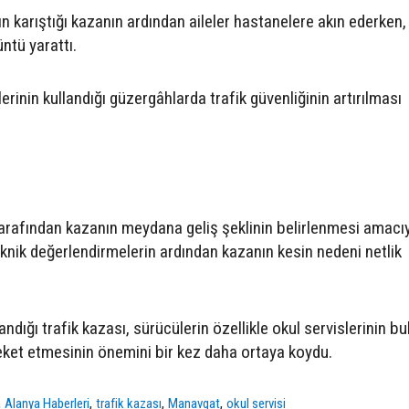
ın karıştığı kazanın ardından aileler hastanelere akın ederken,
ntü yarattı.
lerinin kullandığı güzergâhlarda trafik güvenliğinin artırılması
r tarafından kazanın meydana geliş şeklinin belirlenmesi amacı
eknik değerlendirmelerin ardından kazanın kesin nedeni netlik
ndığı trafik kazası, sürücülerin özellikle okul servislerinin b
eket etmesinin önemini bir kez daha ortaya koydu.
,
,
,
,
Alanya Haberleri
trafik kazası
Manavgat
okul servisi