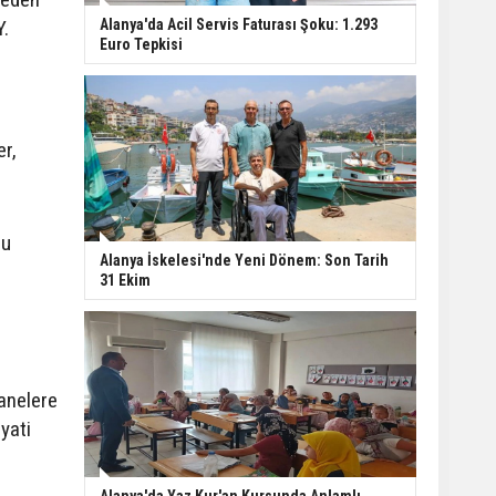
Alanya'da Acil Servis Faturası Şoku: 1.293
Y.
Euro Tepkisi
er,
lu
Alanya İskelesi'nde Yeni Dönem: Son Tarih
31 Ekim
tanelere
ayati