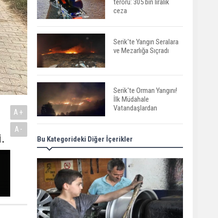
terörü: 305 bin liralık
ceza
Serik'te Yangın Seralara
ve Mezarlığa Sıçradı
Serik'te Orman Yangını!
İlk Müdahale
Vatandaşlardan
A+
A-
i.
Bu Kategorideki Diğer İçerikler
Manavgat'ta Anne ve
Kızına Otomobil Çarptı
Finike açıklarında 50
yapay resif denizle
buluştu