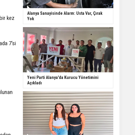
Kepez tarihine sahip
Alanya Sanayisinde Alarm: Usta Var, Çırak
çıkıyor: Tarihi kuyular
bir kez
Yok
temizlendi
Manavgat’ta ani
ada 7’si
manevra kazayı
beraberinde getirdi: 3
yaralı
Serik’te inşaatta beton
blok işçinin üzerine
Yeni Parti Alanya'da Kurucu Yönetimini
düştü
Açıkladı
ulunan
reden