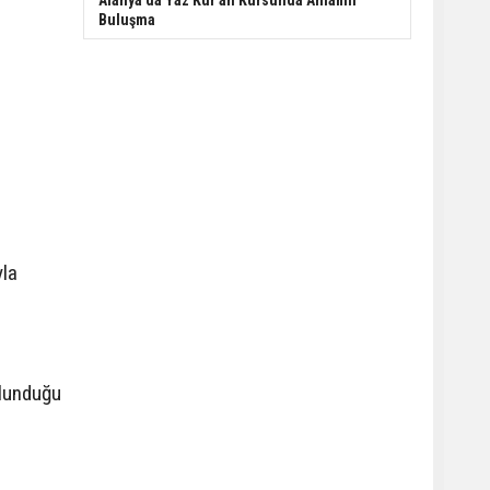
Alanya'da Yaz Kur'an Kursunda Anlamlı
Buluşma
yla
ulunduğu