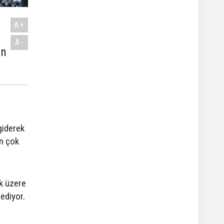
A+
A-
in
giderek
en çok
ak üzere
ediyor.