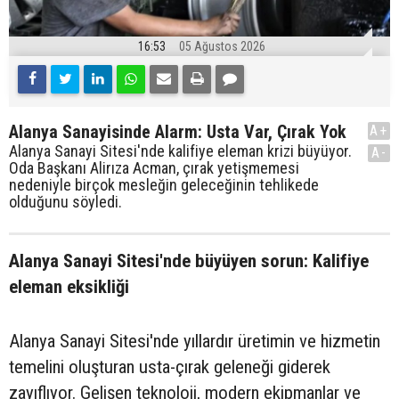
16:53
05 Ağustos 2026
Alanya Sanayisinde Alarm: Usta Var, Çırak Yok
A+
Alanya Sanayi Sitesi'nde kalifiye eleman krizi büyüyor.
A-
Oda Başkanı Alirıza Acman, çırak yetişmemesi
nedeniyle birçok mesleğin geleceğinin tehlikede
olduğunu söyledi.
Alanya Sanayi Sitesi'nde büyüyen sorun: Kalifiye
eleman eksikliği
Alanya Sanayi Sitesi'nde yıllardır üretimin ve hizmetin
temelini oluşturan usta-çırak geleneği giderek
zayıflıyor. Gelişen teknoloji, modern ekipmanlar ve