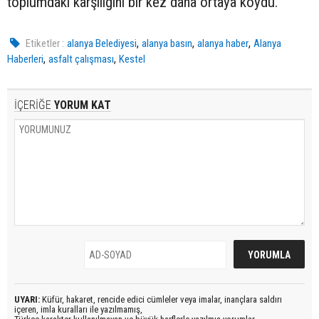
toplumdaki karşılığını bir kez daha ortaya koydu.
,
,
,
Etiketler :
alanya Belediyesi
alanya basın
alanya haber
Alanya
,
,
Haberleri
asfalt çalışması
Kestel
İÇERİĞE
YORUM KAT
UYARI:
Küfür, hakaret, rencide edici cümleler veya imalar, inançlara saldırı
içeren, imla kuralları ile yazılmamış,