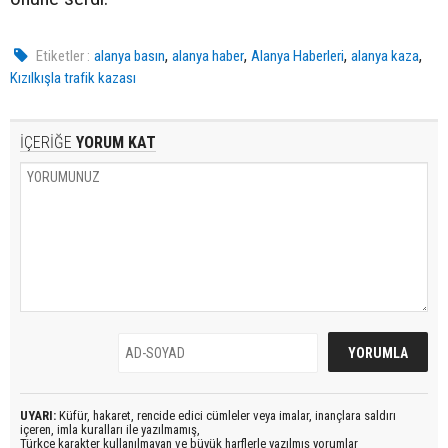
,
,
,
,
Etiketler :
alanya basın
alanya haber
Alanya Haberleri
alanya kaza
Kızılkışla trafik kazası
İÇERİĞE
YORUM KAT
UYARI:
Küfür, hakaret, rencide edici cümleler veya imalar, inançlara saldırı
içeren, imla kuralları ile yazılmamış,
Türkçe karakter kullanılmayan ve büyük harflerle yazılmış yorumlar