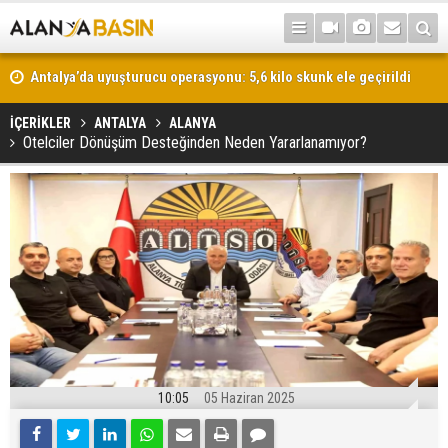
Antalya’da uyuşturucu operasyonu: 5,6 kilo skunk ele geçirildi
İÇERİKLER
ANTALYA
ALANYA
Otelciler Dönüşüm Desteğinden Neden Yararlanamıyor?
10:05
05 Haziran 2025