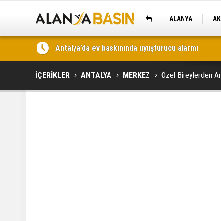
ALANYA
AK
KAŞ
Antalya’da uyuşturucu operasyonu: 5,6 kilo skunk 
İÇERİKLER
ANTALYA
MERKEZ
Özel Bireylerden An