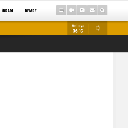
İBRADI
DEMRE
Antalya
Antalya’da kaçakçılık operasyonu: 22 tarihi eser ele geçirildi
36 °C