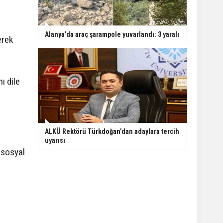
Alanya’da araç şarampole yuvarlandı: 3 yaralı
erek
ı dile
ALKÜ Rektörü Türkdoğan’dan adaylara tercih
uyarısı
 sosyal