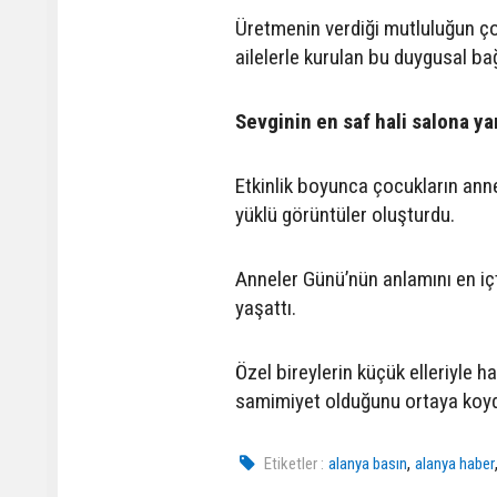
Üretmenin verdiği mutluluğun ço
ailelerle kurulan bu duygusal ba
Sevginin en saf hali salona ya
Etkinlik boyunca çocukların anne
yüklü görüntüler oluşturdu.
Anneler Günü’nün anlamını en iç
yaşattı.
Özel bireylerin küçük elleriyle h
samimiyet olduğunu ortaya koy
,
Etiketler :
alanya basın
alanya haber