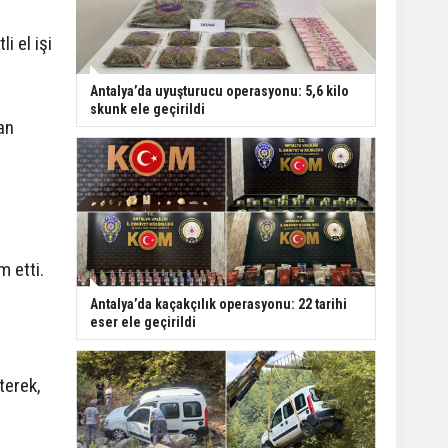
Kızına Otomobil Çarptı
i el işi
Finike açıklarında 50
Antalya’da uyuşturucu operasyonu: 5,6 kilo
yapay resif denizle
skunk ele geçirildi
an
buluştu
m etti.
Antalya’da kaçakçılık operasyonu: 22 tarihi
eser ele geçirildi
terek,