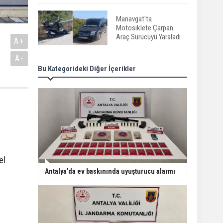
Manavgat'ta
Motosiklete Çarpan
Araç Sürücüyü Yaraladı
A+
A-
Bu Kategorideki Diğer İçerikler
Gazipaşa’da gürültü
terörü: 305 bin liralık
ceza
Serik'te Yangın Seralara
ve Mezarlığa Sıçradı
el
Serik'te Orman Yangını!
Antalya’da ev baskınında uyuşturucu alarmı
İlk Müdahale
Vatandaşlardan
Manavgat'ta Anne ve