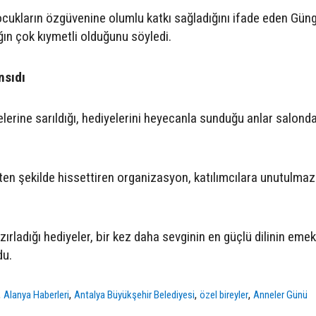
cukların özgüvenine olumlu katkı sağladığını ifade eden Güng
ğın çok kıymetli olduğunu söyledi.
nsıdı
lerine sarıldığı, hediyelerini heyecanla sunduğu anlar salond
ten şekilde hissettiren organizasyon, katılımcılara unutulmaz
azırladığı hediyeler, bir kez daha sevginin en güçlü dilinin eme
du.
,
,
,
,
Alanya Haberleri
Antalya Büyükşehir Belediyesi
özel bireyler
Anneler Günü