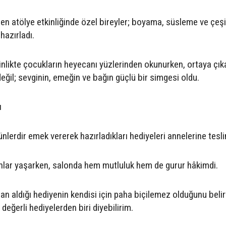
n atölye etkinliğinde özel bireyler; boyama, süsleme ve çeşitl
hazırladı.
inlikte çocukların heyecanı yüzlerinden okunurken, ortaya çık
eğil; sevginin, emeğin ve bağın güçlü bir simgesi oldu.
ı
ünlerdir emek vererek hazırladıkları hediyeleri annelerine tesli
anlar yaşarken, salonda hem mutluluk hem de gurur hâkimdi.
an aldığı hediyenin kendisi için paha biçilemez olduğunu belir
 değerli hediyelerden biri diyebilirim.