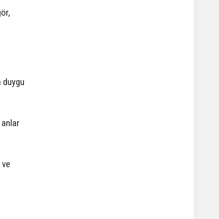
ör,
a duygu
 anlar
k ve