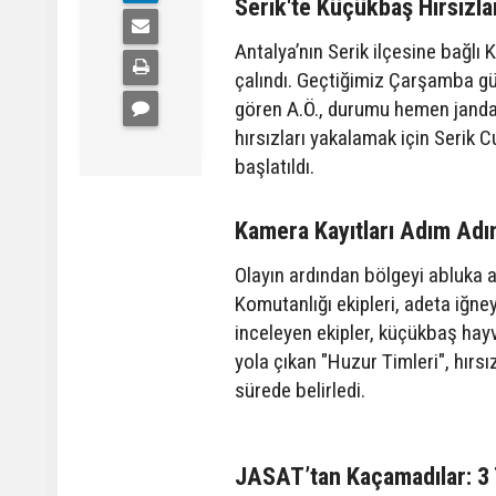
Serik'te Küçükbaş Hırsızl
Antalya’nın Serik ilçesine bağlı 
çalındı. Geçtiğimiz Çarşamba gün
gören A.Ö., durumu hemen jandarm
hırsızları yakalamak için Serik
başlatıldı.
Kamera Kayıtları Adım Adı
Olayın ardından bölgeyi abluka 
Komutanlığı ekipleri, adeta iğne
inceleyen ekipler, küçükbaş hayv
yola çıkan "Huzur Timleri", hırsı
sürede belirledi.
JASAT’tan Kaçamadılar: 3