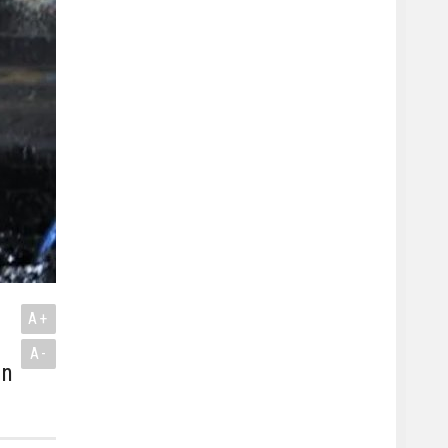
A+
A-
in