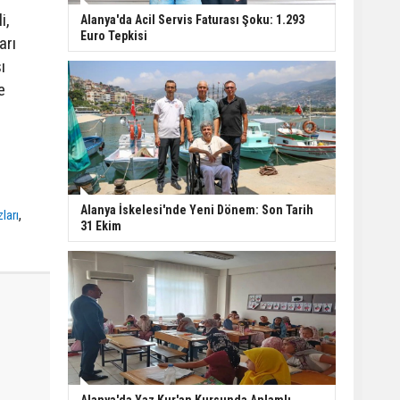
i,
Alanya'da Acil Servis Faturası Şoku: 1.293
Euro Tepkisi
arı
ı
e
Alanya İskelesi'nde Yeni Dönem: Son Tarih
,
ları
31 Ekim