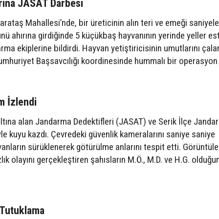
arına JASAT Darbesi
Karataş Mahallesi’nde, bir üreticinin alın teri ve emeği saniyele
ü ahırına girdiğinde 5 küçükbaş hayvanının yerinde yeller est
a ekiplerine bildirdi. Hayvan yetiştiricisinin umutlarını çala
 Cumhuriyet Başsavcılığı koordinesinde hummalı bir operasyon
m İzlendi
altına alan Jandarma Dedektifleri (JASAT) ve Serik İlçe Janda
yle kuyu kazdı. Çevredeki güvenlik kameralarını saniye saniye
anların sürüklenerek götürülme anlarını tespit etti. Görüntül
zlık olayını gerçekleştiren şahısların M.Ö., M.D. ve H.G. olduğu
 Tutuklama