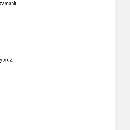
 zamanlı
ıyoruz.