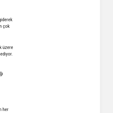
giderek
en çok
ak üzere
ediyor.
ğı
n her