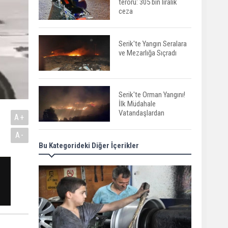
terörü: 305 bin liralık
ceza
Serik'te Yangın Seralara
ve Mezarlığa Sıçradı
Serik'te Orman Yangını!
İlk Müdahale
Vatandaşlardan
A+
A-
Bu Kategorideki Diğer İçerikler
Manavgat'ta Anne ve
Kızına Otomobil Çarptı
Finike açıklarında 50
yapay resif denizle
buluştu