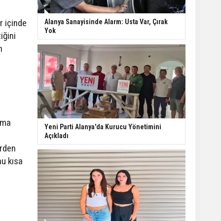
Kepez tarihine sahip
r içinde
Alanya Sanayisinde Alarm: Usta Var, Çırak
çıkıyor: Tarihi kuyular
Yok
iğini
temizlendi
n
Manavgat’ta ani
manevra kazayı
beraberinde getirdi: 3
yaralı
Serik’te inşaatta beton
rma
blok işçinin üzerine
Yeni Parti Alanya'da Kurucu Yönetimini
düştü
Açıkladı
erden
nu kısa