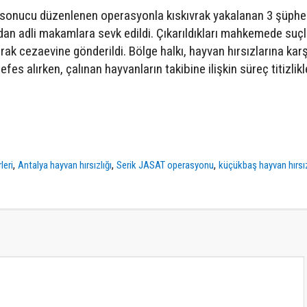
p sonucu düzenlenen operasyonla kıskıvrak yakalanan 3 şüphel
dan adli makamlara sevk edildi. Çıkarıldıkları mahkemede suçl
rak cezaevine gönderildi. Bölge halkı, hayvan hırsızlarına karş
nefes alırken, çalınan hayvanların takibine ilişkin süreç titizlikl
,
,
,
leri
Antalya hayvan hırsızlığı
Serik JASAT operasyonu
küçükbaş hayvan hırsız