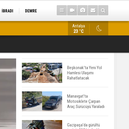
İBRADI
DEMRE
Antalya
Alanya'da Acil Servis Faturası Şoku: 1.293 Euro Tepkisi
23 °C
Beşkonak'ta Yeni Yol
Hamlesi Ulaşımı
Rahatlatacak
Manavgat'ta
Motosiklete Çarpan
Araç Sürücüyü Yaraladı
Gazipaşa’da gürültü