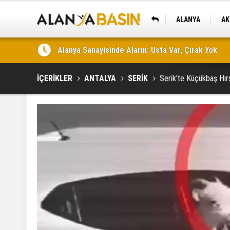
ALANYA
AK
KAŞ
Yeni Parti Alanya'da Kurucu Yönetimini Açıkladı
İÇERİKLER
ANTALYA
SERİK
Serik'te Küçükbaş Hır