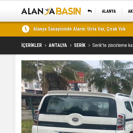
ALANYA
AK
KAŞ
Yeni Parti Alanya'da Kurucu Yönetimini Açıkladı
İÇERİKLER
ANTALYA
SERİK
Serik’te zincirleme kaz