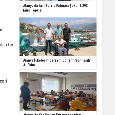
Alanya'da Acil Servis Faturası Şoku: 1.293
Euro Tepkisi
dı.
ları bir
Alanya İskelesi'nde Yeni Dönem: Son Tarih
31 Ekim
cari