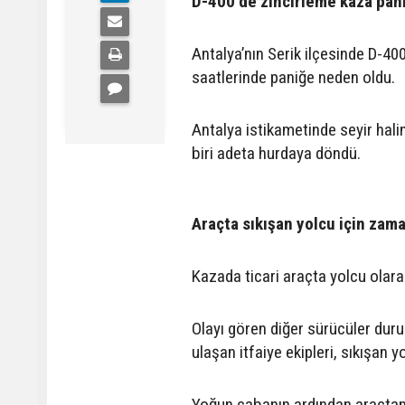
D-400’de zincirleme kaza pan
Antalya’nın Serik ilçesinde D-4
saatlerinde paniğe neden oldu.
Antalya istikametinde seyir hali
biri adeta hurdaya döndü.
Araçta sıkışan yolcu için zama
Kazada ticari araçta yolcu olarak
Olayı gören diğer sürücüler duru
ulaşan itfaiye ekipleri, sıkışan 
Yoğun çabanın ardından araçtan çı