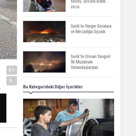
terörü: 305 bin liralık
ceza
Serik'te Yangın Seralara
ve Mezarlığa Sıçradı
Serik'te Orman Yangını!
İlk Müdahale
Vatandaşlardan
A+
A-
.
Bu Kategorideki Diğer İçerikler
Manavgat'ta Anne ve
Kızına Otomobil Çarptı
Finike açıklarında 50
yapay resif denizle
buluştu