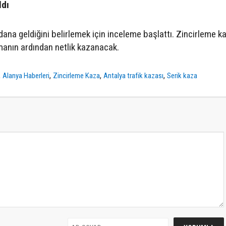
ldı
ydana geldiğini belirlemek için inceleme başlattı. Zincirleme k
manın ardından netlik kazanacak.
,
,
,
,
Alanya Haberleri
Zincirleme Kaza
Antalya trafik kazası
Serik kaza