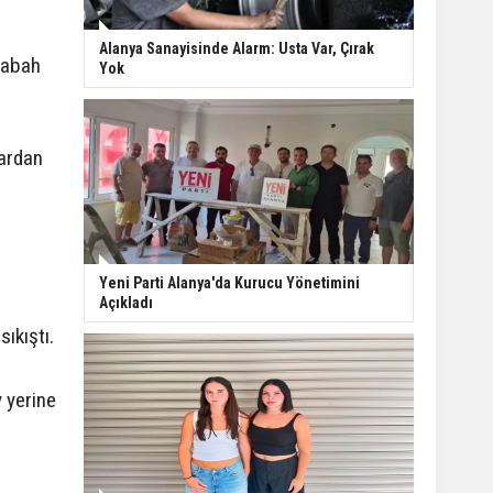
Kepez tarihine sahip
Alanya Sanayisinde Alarm: Usta Var, Çırak
çıkıyor: Tarihi kuyular
sabah
Yok
temizlendi
Manavgat’ta ani
lardan
manevra kazayı
beraberinde getirdi: 3
yaralı
Serik’te inşaatta beton
blok işçinin üzerine
Yeni Parti Alanya'da Kurucu Yönetimini
düştü
Açıkladı
ıkıştı.
 yerine