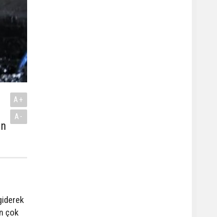
A+
A-
in
giderek
en çok