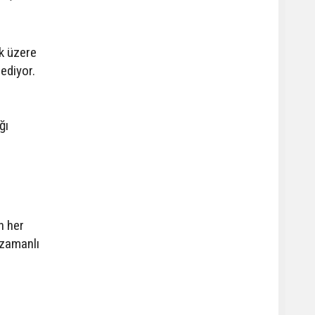
ak üzere
ediyor.
ğı
n her
 zamanlı