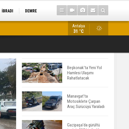
İBRADI
DEMRE
Antalya
Alanya'da Acil Servis Faturası Şoku: 1.293 Euro Tepkisi
31 °C
Beşkonak'ta Yeni Yol
Hamlesi Ulaşımı
Rahatlatacak
Manavgat'ta
Motosiklete Çarpan
Araç Sürücüyü Yaraladı
Gazipaşa’da gürültü