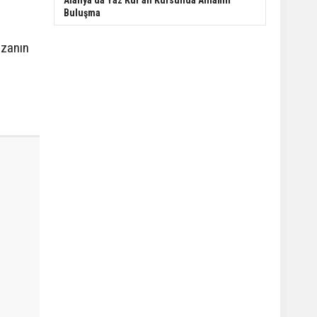
Alanya'da Yaz Kur'an Kursunda Anlamlı
Buluşma
azanın