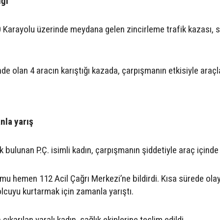
iği
00 Karayolu üzerinde meydana gelen zincirleme trafik kazası, 
nde olan 4 aracın karıştığı kazada, çarpışmanın etkisiyle araç
nla yarış
 bulunan P.Ç. isimli kadın, çarpışmanın şiddetiyle araç içinde s
mu hemen 112 Acil Çağrı Merkezi’ne bildirdi. Kısa sürede olay
yolcuyu kurtarmak için zamanla yarıştı.
karılan yaralı kadın, sağlık ekiplerine teslim edildi.