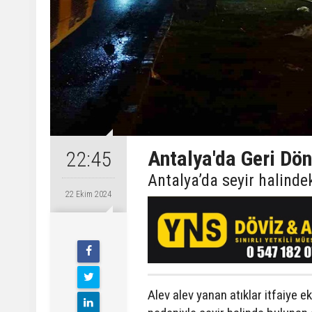
Antalya'da Geri D
22:45
Antalya’da seyir halind
22 Ekim 2024
Alev alev yanan atıklar itfaiye e