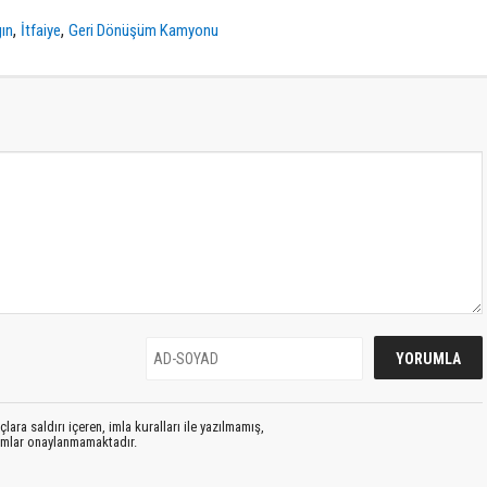
,
,
gın
İtfaiye
Geri Dönüşüm Kamyonu
lara saldırı içeren, imla kuralları ile yazılmamış,
rumlar onaylanmamaktadır.