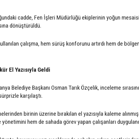
ğundaki cadde, Fen İşleri Müdürlüğü ekiplerinin yoğun mesais
sına dönüştürüldü.
kullanılan çalışma, hem sürüş konforunu artırdı hem de bölge
ür El Yazısıyla Geldi
lanya Belediye Başkanı Osman Tarık Özçelik, inceleme sırasın
ürprizle karşılaştı.
elerinden birinin üzerine bırakılan el yazısıyla kaleme alınmış
 yönetimini hem de sahada görev yapan çalışanları duyguland