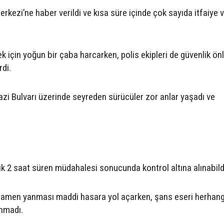
rkezi’ne haber verildi ve kısa süre içinde çok sayıda itfaiye v
ek için yoğun bir çaba harcarken, polis ekipleri de güvenlik ön
rdi.
i Bulvarı üzerinde seyreden sürücüler zor anlar yaşadı ve
şık 2 saat süren müdahalesi sonucunda kontrol altına alınabild
amen yanması maddi hasara yol açarken, şans eseri herhangi
nmadı.