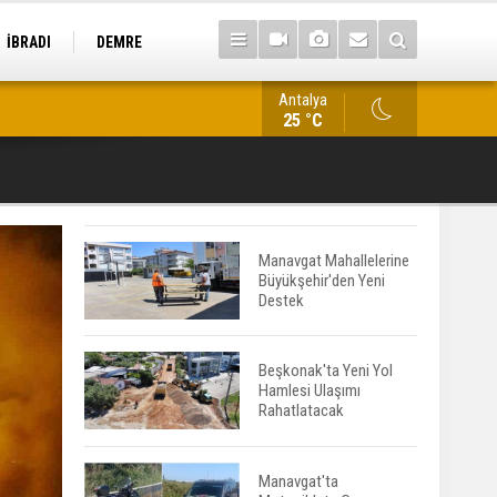
İBRADI
DEMRE
Antalya
Kestel'de İş Makinesine Bırakılan Not Duygulandırdı
25 °C
Manavgat Mahallelerine
Büyükşehir'den Yeni
Destek
Beşkonak'ta Yeni Yol
Hamlesi Ulaşımı
Rahatlatacak
Manavgat'ta