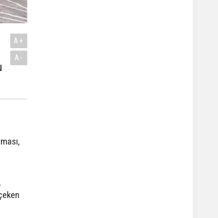
A+
A-
u
şması,
,
 çeken