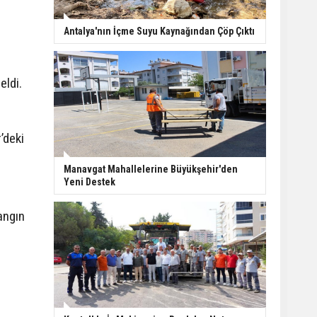
Finike açıklarında 50
Antalya'nın İçme Suyu Kaynağından Çöp Çıktı
yapay resif denizle
buluştu
eldi.
Kepez tarihine sahip
çıkıyor: Tarihi kuyular
temizlendi
’deki
Manavgat’ta ani
Manavgat Mahallelerine Büyükşehir'den
manevra kazayı
Yeni Destek
beraberinde getirdi: 3
yaralı
angın