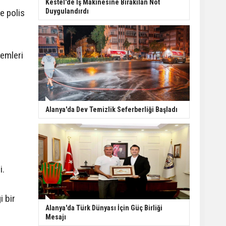
Kestel'de İş Makinesine Bırakılan Not
Duygulandırdı
e polis
lemleri
Alanya'da Dev Temizlik Seferberliği Başladı
i.
 bir
Alanya'da Türk Dünyası İçin Güç Birliği
Mesajı