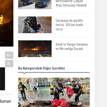
Motosiklete Çarpan
Araç Sürücüyü Yaraladı
Gazipaşa’da gürültü
terörü: 305 bin liralık
ceza
Serik'te Yangın Seralara
ve Mezarlığa Sıçradı
A+
A-
Bu Kategorideki Diğer İçerikler
Serik'te Orman Yangını!
İlk Müdahale
Vatandaşlardan
Manavgat'ta Anne ve
Kızına Otomobil Çarptı
n duman