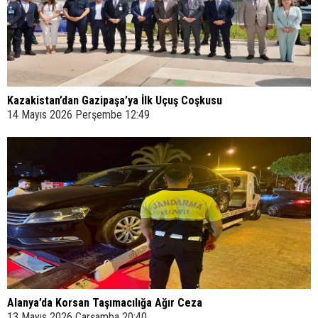
Kazakistan’dan Gazipaşa’ya İlk Uçuş Coşkusu
14 Mayıs 2026 Perşembe 12:49
Alanya’da Korsan Taşımacılığa Ağır Ceza
13 Mayıs 2026 Çarşamba 20:40