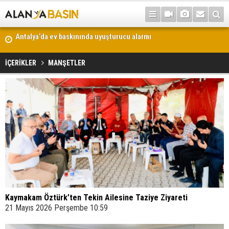
Antalya’da uyuşturucu operasyonu: 5,6 kilo skunk ele geçirildi
İÇERİKLER
MANŞETLER
Kaymakam Öztürk’ten Tekin Ailesine Taziye Ziyareti
21 Mayıs 2026 Perşembe 10:59