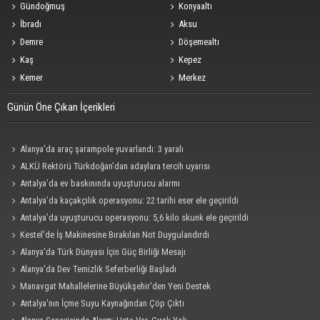
Gündoğmuş
Konyaaltı
İbradı
Aksu
Demre
Döşemealtı
Kaş
Kepez
Kemer
Merkez
Günün Öne Çıkan İçerikleri
Alanya’da araç şarampole yuvarlandı: 3 yaralı
ALKÜ Rektörü Türkdoğan’dan adaylara tercih uyarısı
Antalya’da ev baskınında uyuşturucu alarmı
Antalya’da kaçakçılık operasyonu: 22 tarihi eser ele geçirildi
Antalya’da uyuşturucu operasyonu: 5,6 kilo skunk ele geçirildi
Kestel'de İş Makinesine Bırakılan Not Duygulandırdı
Alanya'da Türk Dünyası İçin Güç Birliği Mesajı
Alanya'da Dev Temizlik Seferberliği Başladı
Manavgat Mahallelerine Büyükşehir'den Yeni Destek
Antalya'nın İçme Suyu Kaynağından Çöp Çıktı