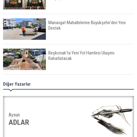
Manavgat Mahallelerine Büyükşehir'den Yeni
Destek
Beşkonak'ta Yeni Yol Hamlesi Ulaşımı
Rahatlatacak
Manavgat'ta Motosiklete Çarpan Araç Sürücüyü
Diğer Yazarlar
Yaraladı
Gazipaşa’da gürültü terörü: 305 bin liralık ceza
Aysun
ADLAR