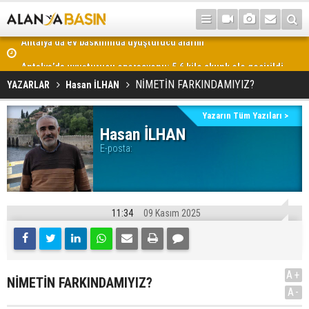
Antalya’da ev baskınında uyuşturucu alarmı
Antalya’da uyuşturucu operasyonu: 5,6 kilo skunk ele geçirildi
NİMETİN FARKINDAMIYIZ?
YAZARLAR
Hasan İLHAN
Yazarın Tüm Yazıları >
Hasan İLHAN
E-posta:
11:34
09 Kasım 2025
A+
NİMETİN FARKINDAMIYIZ?
A-