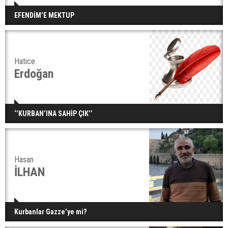
Serik'te Yangın Seralara ve Mezarlığa Sıçradı
EFENDİM’E MEKTUP
Hatice
Serik'te Orman Yangını! İlk Müdahale
Vatandaşlardan
Erdoğan
Manavgat'ta Anne ve Kızına Otomobil Çarptı
‘’KURBAN’INA SAHİP ÇIK’’
Hasan
Finike açıklarında 50 yapay resif denizle buluştu
İLHAN
Kurbanlar Gazze’ye mi?