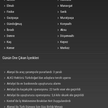
Elmalı
Manavgat
Finike
Serik
Gazipaşa
Muratpaşa
Gündoğmuş
Konyaaltı
İbradı
Aksu
Demre
Döşemealtı
Kaş
Kepez
Kemer
Merkez
Günün Öne Çıkan İçerikleri
Alanya’da araç şarampole yuvarlandı: 3 yaralı
ALKÜ Rektörü Türkdoğan’dan adaylara tercih uyarısı
Antalya’da ev baskınında uyuşturucu alarmı
Antalya’da kaçakçılık operasyonu: 22 tarihi eser ele geçirildi
Antalya’da uyuşturucu operasyonu: 5,6 kilo skunk ele geçirildi
Kestel'de İş Makinesine Bırakılan Not Duygulandırdı
Alanya'da Türk Dünyası İçin Güç Birliği Mesajı